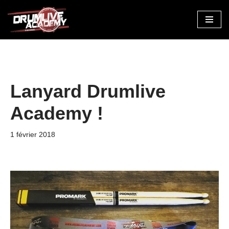
Aller
au
contenu
Lanyard Drumlive
Academy !
1 février 2018