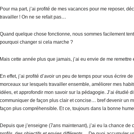
Pour ma part, j’ai profité de mes vacances pour me reposer, déc
travailler ! On ne se refait pas…
Quand quelque chose fonctionne, nous sommes facilement tenté 
pourquoi changer si cela marche ?
Mais cette année plus que jamais, j’ai eu envie de me remettre 
En effet, j’ai profité d’avoir un peu de temps pour vous écrire
morceaux sur lesquels travailler ensemble, améliorer mes habi
idées, et approfondir mon savoir sur la pédagogie. J’ai étudié 
communiquer de façon plus clair et concise… bref devenir un m
façon plus compréhensible. Et ce, toujours dans la bonne humeu
Depuis que j’enseigne (7ans maintenant), j’ai eu la chance de 
profils, des objectifs et envies différents… De quoi accumuler